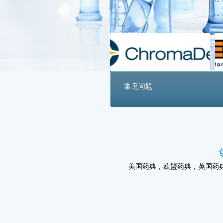
美国药典常见问题
北京将建金字塔型医疗体系 大
风头正旺，移动医疗缘何飞不起
我国日益成世界药品“加工厂”
新药磷酸左奥硝唑酯二钠获批临
全球原研药品的一次性进口代办
新GMP落下第一道帷幕 医药行
药审中心：仿制药研发中的几个
常见问题
标准品、对照品、校准品、质控
美国药典，欧盟药典，英国药